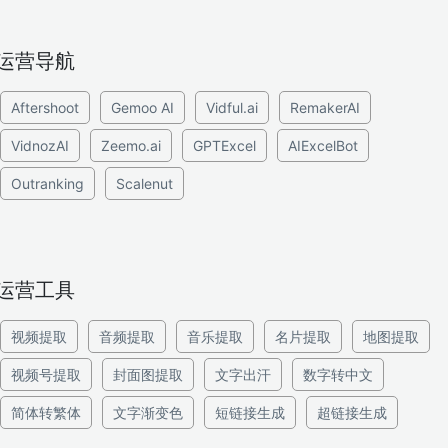
运营导航
Aftershoot
Gemoo AI
Vidful.ai
RemakerAI
VidnozAI
Zeemo.ai
GPTExcel
AIExcelBot
Outranking
Scalenut
运营工具
视频提取
音频提取
音乐提取
名片提取
地图提取
视频号提取
封面图提取
文字出汗
数字转中文
简体转繁体
文字渐变色
短链接生成
超链接生成