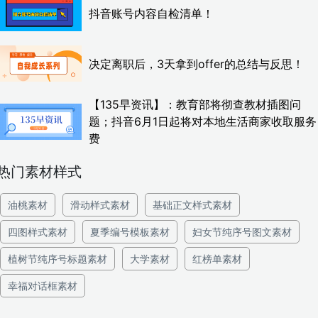
抖音账号内容自检清单！
决定离职后，3天拿到offer的总结与反思！
【135早资讯】：教育部将彻查教材插图问
题；抖音6月1日起将对本地生活商家收取服务
费
热门素材样式
油桃素材
滑动样式素材
基础正文样式素材
四图样式素材
夏季编号模板素材
妇女节纯序号图文素材
植树节纯序号标题素材
大学素材
红榜单素材
幸福对话框素材