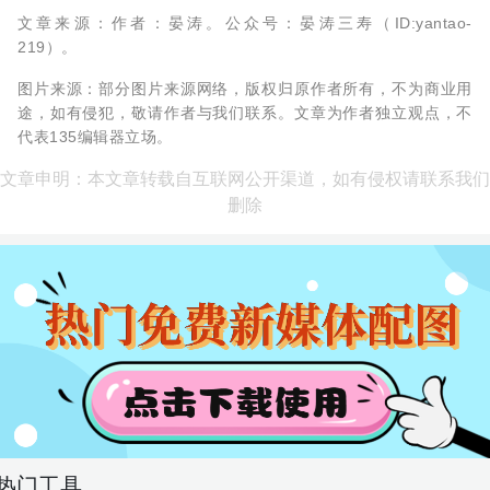
文章来源：作者：晏涛。公众号：晏涛三寿（ID:yantao-
219）。
图片来源：部分图片来源网络，版权归原作者所有，不为商业用
途，如有侵犯，敬请作者与我们联系。文章为作者独立观点，不
代表135编辑器立场。
文章申明：本文章转载自互联网公开渠道，如有侵权请联系我们
删除
热门工具