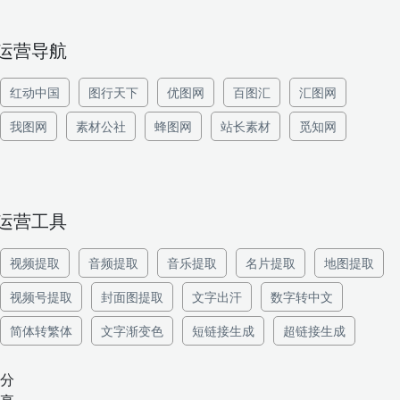
运营导航
红动中国
图行天下
优图网
百图汇
汇图网
我图网
素材公社
蜂图网
站长素材
觅知网
运营工具
视频提取
音频提取
音乐提取
名片提取
地图提取
视频号提取
封面图提取
文字出汗
数字转中文
简体转繁体
文字渐变色
短链接生成
超链接生成
分