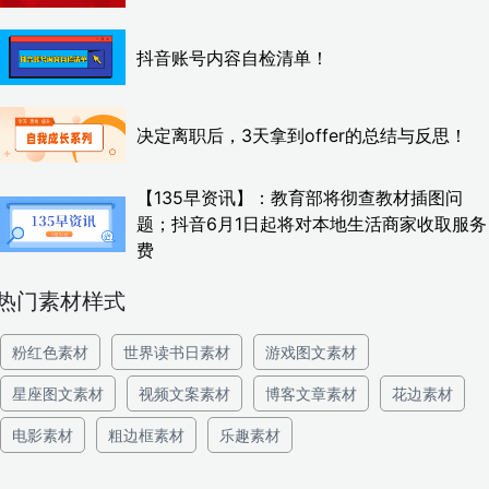
抖音账号内容自检清单！
决定离职后，3天拿到offer的总结与反思！
【135早资讯】：教育部将彻查教材插图问
题；抖音6月1日起将对本地生活商家收取服务
费
热门素材样式
粉红色素材
世界读书日素材
游戏图文素材
星座图文素材
视频文案素材
博客文章素材
花边素材
电影素材
粗边框素材
乐趣素材