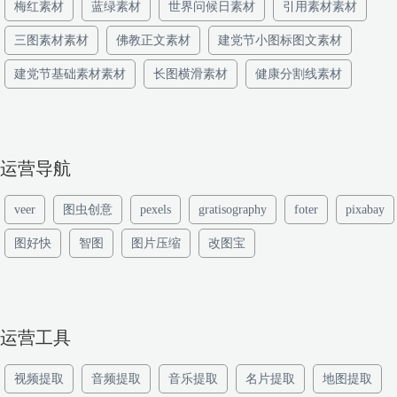
梅红素材
蓝绿素材
世界问候日素材
引用素材素材
三图素材素材
佛教正文素材
建党节小图标图文素材
建党节基础素材素材
长图横滑素材
健康分割线素材
运营导航
veer
图虫创意
pexels
gratisography
foter
pixabay
图好快
智图
图片压缩
改图宝
运营工具
视频提取
音频提取
音乐提取
名片提取
地图提取