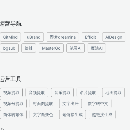
运营导航
GitMind
uBrand
即梦dreamina
Effidit
AIDesign
bgsub
绘蛙
MasterGo
笔灵AI
魔法AI
运营工具
视频提取
音频提取
音乐提取
名片提取
地图提取
视频号提取
封面图提取
文字出汗
数字转中文
简体转繁体
文字渐变色
短链接生成
超链接生成