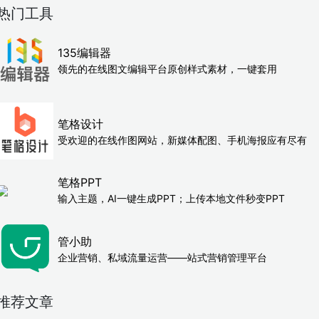
热门工具
135编辑器
领先的在线图文编辑平台原创样式素材，一键套用
笔格设计
受欢迎的在线作图网站，新媒体配图、手机海报应有尽有
笔格PPT
输入主题，AI一键生成PPT；上传本地文件秒变PPT
管小助
企业营销、私域流量运营——站式营销管理平台
推荐文章