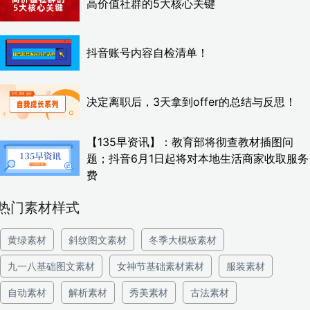
高价值社群的5大核心关键
抖音账号内容自检清单！
决定离职后，3天拿到offer的总结与反思！
【135早资讯】：教育部将彻查教材插图问
题；抖音6月1日起将对本地生活商家收取服务
费
热门素材样式
黄绿素材
斜纹图文素材
冬季大模板素材
九一八基础图文素材
女神节基础素材素材
服装素材
自动素材
解析素材
秀美素材
古法素材