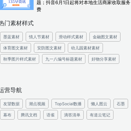
题；抖音6月1日起将对本地生活商家收取服务
费
热门素材样式
墨蓝素材
情人节素材
滑动样式素材
金融图文素材
体育图文素材
安防图文素材
幼儿园素材素材
秋季图片样式素材
九一八编号标题素材
好物分享素材
运营导航
友望数据
潮点视频
TopSocial数播
懒人图云
石墨
幕布
腾讯文档
语雀
滴答清单
有道云笔记