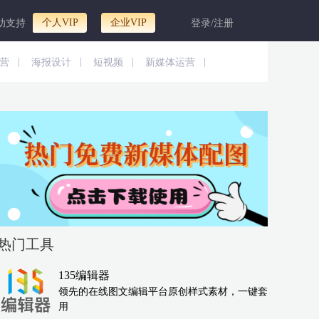
个人VIP
企业VIP
助支持
登录/注册
|
|
|
|
营
海报设计
短视频
新媒体运营
热门工具
135编辑器
领先的在线图文编辑平台原创样式素材，一键套
用