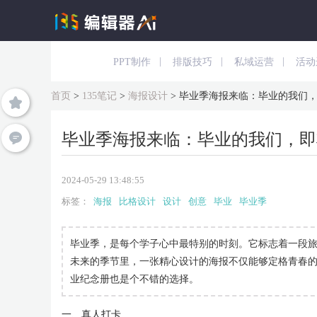
|
|
|
PPT制作
排版技巧
私域运营
活动
首页
>
135笔记
>
海报设计
>
毕业季海报来临：毕业的我们
毕业季海报来临：毕业的我们，即
2024-05-29 13:48:55
标签：
海报
比格设计
设计
创意
毕业
毕业季
毕业季，是每个学子心中最特别的时刻。它标志着一段
未来的季节里，一张精心设计的海报不仅能够定格青春
业纪念册也是个不错的选择。
一、真人打卡