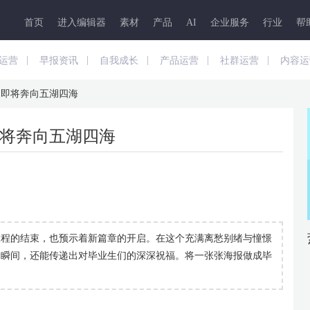
首页
进入编辑器
素材
产品
AI
企业服务
行业
帮
|
|
|
|
|
运营
早报资讯
自我成长
产品运营
社群运营
内容运
，即将奔向五湖四海
将奔向五湖四海
旅程的结束，也预示着新篇章的开启。在这个充满离愁别绪与憧憬
的瞬间，还能传递出对毕业生们的深深祝福。将一张张海报做成毕