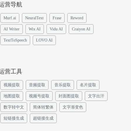
运营导航
Murf.ai
NeuralText
Frase
Reword
AI Writer
Wix AI
Vidu AI
Craiyon AI
TextToSpeech
LOVO AI
运营工具
视频提取
音频提取
音乐提取
名片提取
地图提取
视频号提取
封面图提取
文字出汗
数字转中文
简体转繁体
文字渐变色
短链接生成
超链接生成