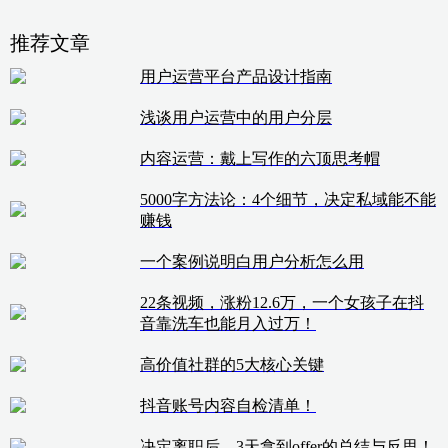
推荐文章
用户运营平台产品设计指南
浅谈用户运营中的用户分层
内容运营：戴上写作的六顶思考帽
5000字方法论：4个细节，决定私域能不能
赚钱
一个案例说明白用户分析怎么用
22条视频，涨粉12.6万，一个女孩子在抖
音靠洗车也能月入过万！
高价值社群的5大核心关键
抖音账号内容自检清单！
决定离职后，3天拿到offer的总结与反思！