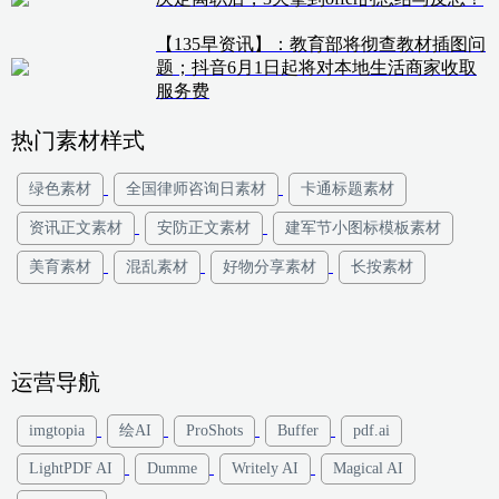
【135早资讯】：教育部将彻查教材插图问
题；抖音6月1日起将对本地生活商家收取
服务费
热门素材样式
绿色素材
全国律师咨询日素材
卡通标题素材
资讯正文素材
安防正文素材
建军节小图标模板素材
美育素材
混乱素材
好物分享素材
长按素材
运营导航
imgtopia
绘AI
ProShots
Buffer
pdf.ai
LightPDF AI
Dumme
Writely AI
Magical AI