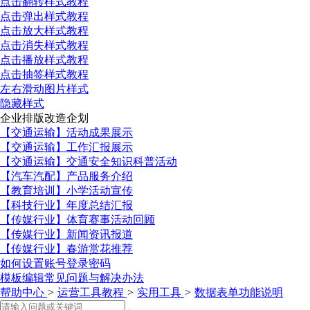
点击翻转样式教程
点击弹出样式教程
点击放大样式教程
点击消失样式教程
点击播放样式教程
点击抽签样式教程
左右滑动图片样式
隐藏样式
企业排版改造企划
【交通运输】活动成果展示
【交通运输】工作汇报展示
【交通运输】交通安全知识科普活动
【汽车汽配】产品服务介绍
【教育培训】小学活动宣传
【科技行业】年度总结汇报
【传媒行业】体育赛事活动回顾
【传媒行业】新闻资讯报道
【传媒行业】春游赏花推荐
如何设置账号登录密码
模板编辑常见问题与解决办法
帮助中心
>
运营工具教程
>
实用工具
>
数据表单功能说明