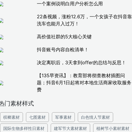
一个案例说明白用户分析怎么用
22条视频，涨粉12.6万，一个女孩子在抖音靠
洗车也能月入过万！
高价值社群的5大核心关键
抖音账号内容自检清单！
决定离职后，3天拿到offer的总结与反思！
【135早资讯】：教育部将彻查教材插图问
题；抖音6月1日起将对本地生活商家收取服务
费
热门素材样式
槟榔素材
七图素材
军事素材
白色情人节素材
国际生物多样性日素材
建军节大素材素材
植树节小素材素材