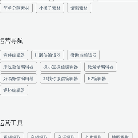
简单分隔素材
小橙子素材
慵懒素材
运营导航
壹伴编辑器
排版侠编辑器
微助点编辑器
来逗微信编辑器
微小宝微信编辑器
微聚录编辑器
好易微信编辑器
非找你微信编辑器
62编辑器
迅蟒编辑器
运营工具
视频提取
音频提取
音乐提取
名片提取
地图提取