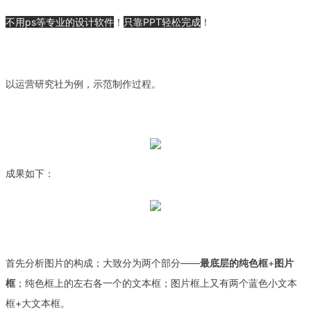
不用ps等专业的设计软件
！
只靠PPT轻松完成
！
以运营研究社为例，示范制作过程。
成果如下：
首先分析图片的构成；大致
分为两个部分——
最底层的纯色框
+
图片
框
；
纯色框上的左右各一个的文本框；
图片框上又有两个蓝色小文本
框+大文本框。