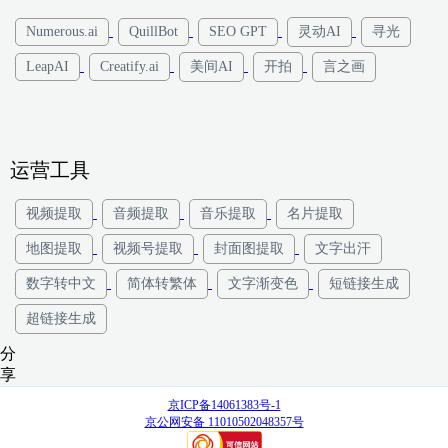
Numerous.ai
QuillBot
SEO GPT
灵动AI
寻光
LeapAI
Creatify.ai
美间AI
开拍
言之画
运营工具
视频提取
音频提取
音乐提取
名片提取
地图提取
视频号提取
封面图提取
文字出汗
数字转中文
简体转繁体
文字渐变色
短链接生成
超链接生成
分
享
京ICP备14061383号-1
京公网安备 11010502048357号