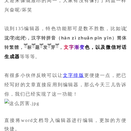
又迎来慷慨激昂的周一，大家有没有像打了鸡血一样
兴奋呢/坏笑
说到135编辑器，特色功能那可是数不胜数，
比如说҉҉҈
汉҉҉҈字҉҉҈出҉҉҈汗҉҉҈，
汉字转拼音
（hàn zì zhuǎn pīn yīn）
简体
转繁體，ོོ标ོོ题ོོ发ོོ芽ོོ，
文
字
渐
变
色，以及微信对话
生成器
等等等。
有很多小伙伴反映可以让
文字排版
更便捷一点，把已
经写好的文章直接应用到编辑器，那么今天三儿告诉
你，我们已经实现了这一功能！
直接将word文档导入编辑器进行编辑，更加的方便
快捷。