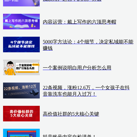
内容运营：戴上写作的六顶思考帽
5000字方法论：4个细节，决定私域能不能
赚钱
一个案例说明白用户分析怎么用
22条视频，涨粉12.6万，一个女孩子在抖
音靠洗车也能月入过万！
高价值社群的5大核心关键
抖音账号内容自检清单！