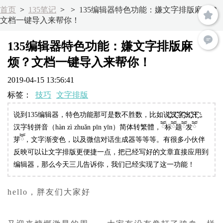
首页
>
135笔记
>
>
135编辑器特色功能：嫌文字排版麻烦？
文档一键导入来帮你！
135编辑器特色功能：嫌文字排版麻
烦？文档一键导入来帮你！
2019-04-15 13:56:41
标签：
技巧
文字排版
说到135编辑器，特色功能那可是数不胜数，比如说҉҉҈汉҉҉҈字҉҉҈出҉҉҈汗҉҉҈，
汉字转拼音（hàn zì zhuǎn pīn yīn）简体转繁體，ོོ标ོོ题ོོ发ོོ
芽ོོ，文字渐变色，以及微信对话生成器等等等。有很多小伙伴
反映可以让文字排版更便捷一点，把已经写好的文章直接应用到
编辑器，那么今天三儿告诉你，我们已经实现了这一功能！
hello，胖友们大家好